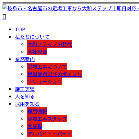
TOP
私たちについて
大和ステップの特徴
会社概要
業務案内
足場工事について
足場業者選びのポイント
ソリューション
施工実績
人を知る
採用を知る
採用情報
足場工事スタッフ
営業職
アルバイト・パート