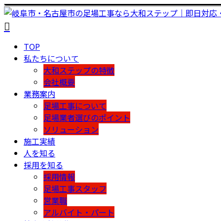
TOP
私たちについて
大和ステップの特徴
会社概要
業務案内
足場工事について
足場業者選びのポイント
ソリューション
施工実績
人を知る
採用を知る
採用情報
足場工事スタッフ
営業職
アルバイト・パート