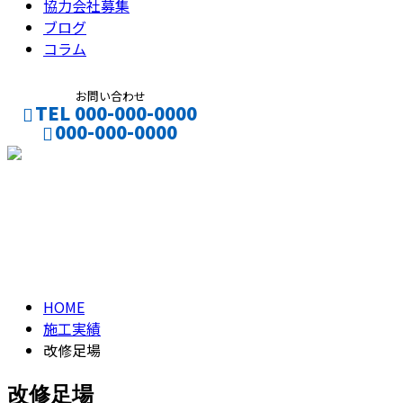
協力会社募集
ブログ
コラム
お問い合わせ
TEL 000-000-0000
000-000-0000
CONTACT
ENTRY
改修足場
KAISYU-ASHIBA
HOME
施工実績
改修足場
改修足場