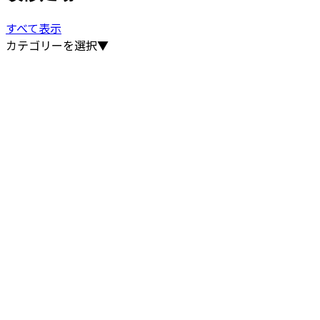
すべて表示
カテゴリーを選択▼
改修足場
改修足場