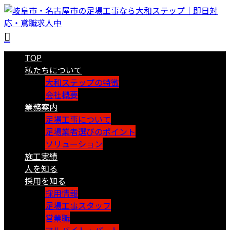
TOP
私たちについて
大和ステップの特徴
会社概要
業務案内
足場工事について
足場業者選びのポイント
ソリューション
施工実績
人を知る
採用を知る
採用情報
足場工事スタッフ
営業職