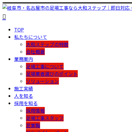
TOP
私たちについて
大和ステップの特徴
会社概要
業務案内
足場工事について
足場業者選びのポイント
ソリューション
施工実績
人を知る
採用を知る
採用情報
足場工事スタッフ
営業職