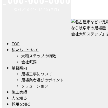
000-000-0000
受付／10:00～18:00 (平日)
TOP
私たちについて
大和ステップの特徴
会社概要
業務案内
足場工事について
足場業者選びのポイント
ソリューション
施工実績
人を知る
採用を知る