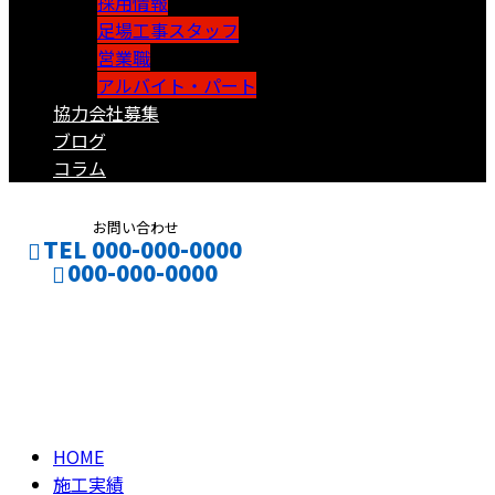
採用情報
足場工事スタッフ
営業職
アルバイト・パート
協力会社募集
ブログ
コラム
お問い合わせ
TEL 000-000-0000
000-000-0000
ブログ
CONTACT
ENTRY
BLOG
HOME
施工実績