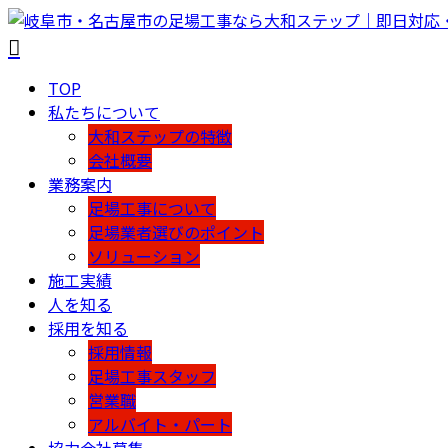
TOP
私たちについて
大和ステップの特徴
会社概要
業務案内
足場工事について
足場業者選びのポイント
ソリューション
施工実績
人を知る
採用を知る
採用情報
足場工事スタッフ
営業職
アルバイト・パート