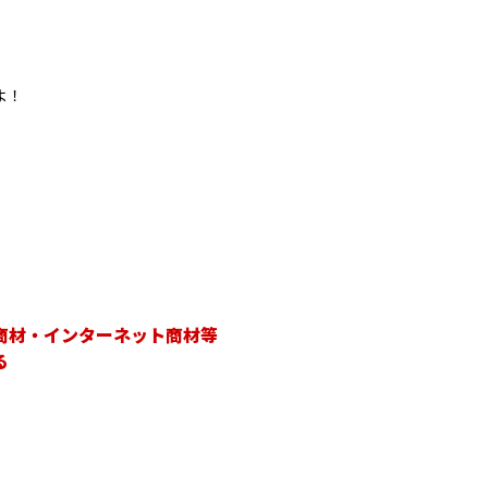
よ！
商材・インターネット商材等
る