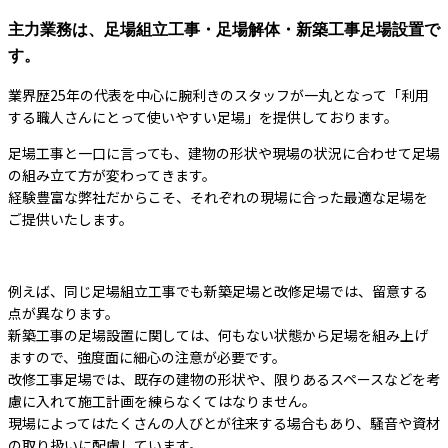
主力業務は、足場組立工事・足場解体・新築工事足場設置で
す。
業界歴25年の代表を中心に腕利きのスタッフが一丸となって「利用
する職人さんにとって使いやすい足場」を提供しております。
足場工事と一口に言っても、建物の形状や現場の状況に合わせて足場
の組み立て方が変わってきます。
経験豊富な弊社だからこそ、それぞれの現場に合った最適な足場を
ご提供いたします。
例えば、同じ足場組立工事でも新築足場と改修足場では、留意する
点が異なります。
新築工事の足場設置に関しては、何もない状態から足場を組み上げ
ますので、強度面に細心の注意が必要です。
改修工事足場では、既存の建物の形状や、限りあるスペースなどを考
慮に入れて施工計画を練らなくてはなりません。
現場によってはたくさんの人びとが往来する場合もあり、騒音や資材
の取り扱いに配慮しています。