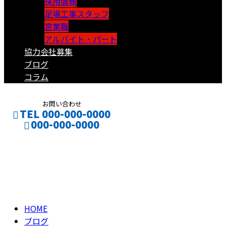
採用情報
足場工事スタッフ
営業職
アルバイト・パート
協力会社募集
ブログ
コラム
お問い合わせ
TEL 000-000-0000
000-000-0000
ブログ
CONTACT
ENTRY
BLOG
HOME
ブログ