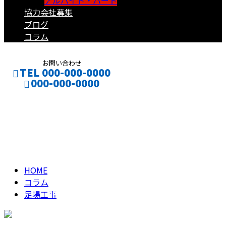
アルバイト・パート
協力会社募集
ブログ
コラム
お問い合わせ
TEL 000-000-0000
000-000-0000
足場工事
CONTACT
ENTRY
column
HOME
コラム
足場工事